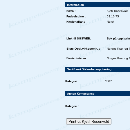
Informasjon
Navn :
Kjetil Rosenvold
Fødselsdato :
03.10.75
Nasjonalitet :
Norsk
Link til SGSWEB:
Søk på opplæri
Siste Oppl.virkosomh. :
Norges Kran og 
Bevisutsteder :
Norges Kran og 
Sertifisert Sikkerhetsopplæring
Kategori :
*G4*
Annen Kompetanse
Kategori :