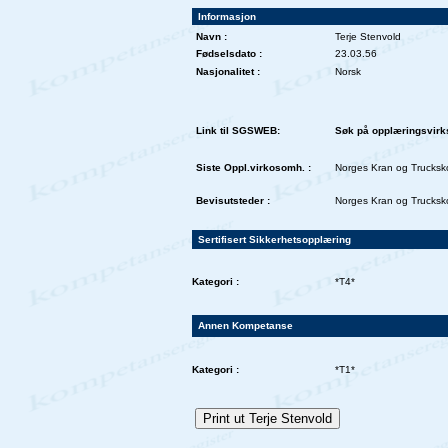
Informasjon
Navn :
Terje Stenvold
Fødselsdato :
23.03.56
Nasjonalitet :
Norsk
Link til SGSWEB:
Søk på opplæringsvirk
Siste Oppl.virkosomh. :
Norges Kran og Trucksk
Bevisutsteder :
Norges Kran og Trucksk
Sertifisert Sikkerhetsopplæring
Kategori :
*T4*
Annen Kompetanse
Kategori :
*T1*