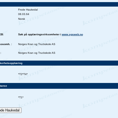
Frode Haukedal
08.03.64
Norsk
EB:
Søk på opplæringsvirksomheter i
www.sgsweb.no
kosomh. :
Norges Kran og Truckskole AS
:
Norges Kran og Truckskole AS
kkerhetsopplæring
*T2*T4*
tanse
*T1*