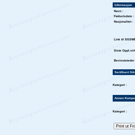
Informasjon
Navn :
Fødselsdato :
Nasjonalitet :
Link til SGSW
Siste Oppl.vir
Bevisutsteder 
Sertifisert Si
Kategori :
Annen Kompe
Kategori :