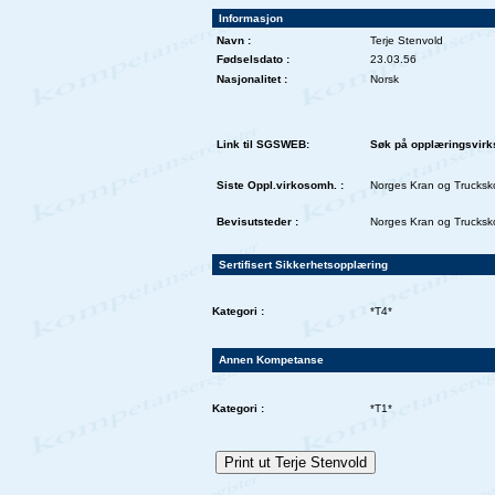
Informasjon
Navn :
Terje Stenvold
Fødselsdato :
23.03.56
Nasjonalitet :
Norsk
Link til SGSWEB:
Søk på opplæringsvirk
Siste Oppl.virkosomh. :
Norges Kran og Trucksk
Bevisutsteder :
Norges Kran og Trucksk
Sertifisert Sikkerhetsopplæring
Kategori :
*T4*
Annen Kompetanse
Kategori :
*T1*