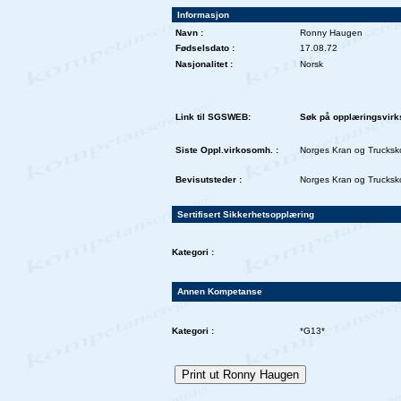
Informasjon
Navn :
Ronny Haugen
Fødselsdato :
17.08.72
Nasjonalitet :
Norsk
Link til SGSWEB:
Søk på opplæringsvirk
Siste Oppl.virkosomh. :
Norges Kran og Trucksk
Bevisutsteder :
Norges Kran og Trucksk
Sertifisert Sikkerhetsopplæring
Kategori :
Annen Kompetanse
Kategori :
*G13*